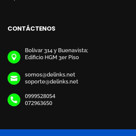
CONTÁCTENOS
Bolívar 314 y Buenavista;

Edificio HGM 3er Piso
somos@delinks.net

soporte@delinks.net
0999528054

072963650