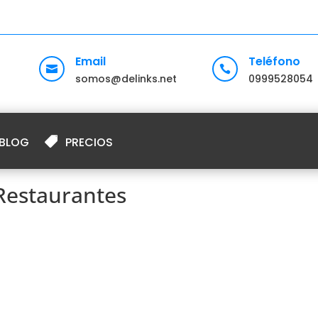
Email
Teléfono


somos@delinks.net
0999528054
BLOG
PRECIOS
Restaurantes