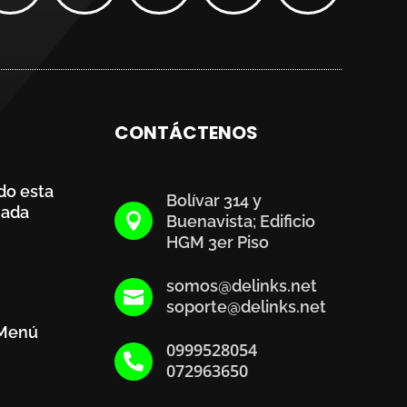
CONTÁCTENOS
do esta
Bolívar 314 y
mada

Buenavista; Edificio
HGM 3er Piso
somos@delinks.net

soporte@delinks.net
 Menú
0999528054

072963650